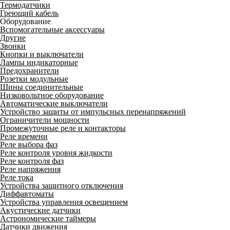
Термодатчики
Греющий кабель
Оборудование
Вспомогательные аксессуары
Другие
Звонки
Кнопки и выключатели
Лампы индикаторные
Предохранители
Розетки модульные
Шины соединительные
Низковольтное оборудование
Автоматические выключатели
Устройство защиты от импульсных перенапряжений
Ограничители мощности
Промежуточные реле и контакторы
Реле времени
Реле выбора фаз
Реле контроля уровня жидкости
Реле контроля фаз
Реле напряжения
Реле тока
Устройства защитного отключения
Диффавтоматы
Устройства управления освещением
Акустические датчики
Астрономические таймеры
Датчики движения