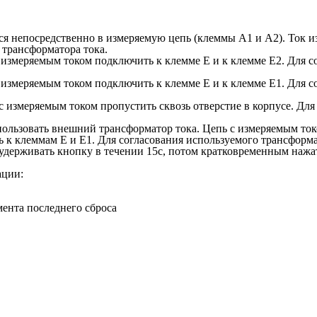
ся непосредственно в измеряемую цепь (клеммы А1 и А2). Ток и
трансформатора тока.
с измеряемым током подключить к клемме Е и к клемме Е2. Для 
с измеряемым током подключить к клемме Е и к клемме Е1. Для 
с измеряемым током пропустить сквозь отверстие в корпусе. Дл
пользовать внешний трансформатор тока. Цепь с измеряемым ток
ь к клеммам Е и Е1. Для согласования используемого трансформ
держивать кнопку в течении 15с, потом кратковременным нажа
ации:
мента последнего сброса