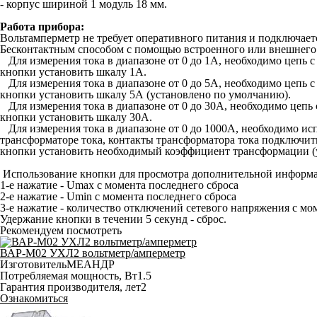
- корпус шириной 1 модуль 18 мм.
Работа прибора:
Вольтамперметр не требует оперативного питания и подключает
Бесконтактным способом с помощью встроенного или внешнего 
Для измерения тока в диапазоне от 0 до 1А, необходимо цепь 
кнопки установить шкалу 1А.
Для измерения тока в диапазоне от 0 до 5А, необходимо цепь 
кнопки установить шкалу 5А (установлено по умолчанию).
Для измерения тока в диапазоне от 0 до 30А, необходимо цепь 
кнопки установить шкалу 30А.
Для измерения тока в диапазоне от 0 до 1000А, необходимо ис
трансформаторе тока, контакты трансформатора тока подключит
кнопки установить необходимый коэффициент трансформации (у
Использование кнопки для просмотра дополнительной информ
1-е нажатие - Umax с момента последнего сброса
2-е нажатие - Umin с момента последнего сброса
3-е нажатие - количество отключений сетевого напряжения с мо
Удержание кнопки в течении 5 секунд - сброс.
Рекомендуем посмотреть
ВАР-М02 УХЛ2 вольтметр/амперметр
Изготовитель
МЕАНДР
Потребляемая мощность, Вт
1.5
Гарантия производителя, лет
2
Ознакомиться