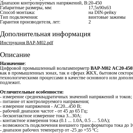
Диапазон контролируемых напряжений, В:
20-450
Габаритные размеры, мм:
17,5х90х63
Способ монтажа:
на DIN-рейку
Тип подключения:
винтовые зажимы
Гарантия производителя, лет:
2
Дополнительная информация
Инструкция ВАР-М02.pdf
Описание
Назначение
:
Цифровой промышленный вольтамперметр
ВАР-М02 AC20-45
как в промышленных зонах, так и сферах ЖКХ, бытовом секторе
технологическими процессами в качестве основного или дополн
подлежит.
Отличительные особенности:
- измерение среднеквадратичных значений напряжений и токов;
- питание от контролируемого напряжения;
- измерение напряжения - АС20...450 В;
- рабочий диапазон частот - от 45 до 65 Гц;
- бесконтактное измерение тока 3...30А;
- контактное измерения тока (0.1 ... 1.0А, 0.5 … 5.0А);
- возможность подключения внешнего трансформатора тока до 
- диапазон рабочих температур от -25 до +55 ºС;