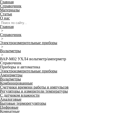
Главная
Справочник
Материалы
Статьи
О нас
Главная
>
Справочник
>
Электроизмерительные приборы
>
Вольтметры
>
ВАР-М02 УХЛ4 вольтметр/амперметр
Справочник
Приборы и автоматика
Электроизмерительные приборы
Амперметры
Вольтметры
Комбинированные
Счетчики времени работы и импульсов
Регуляторы и измерители температуры
С датчиком влажности
Аналоговые
Бытовые терморегуляторы
Цифровые
Комнатные