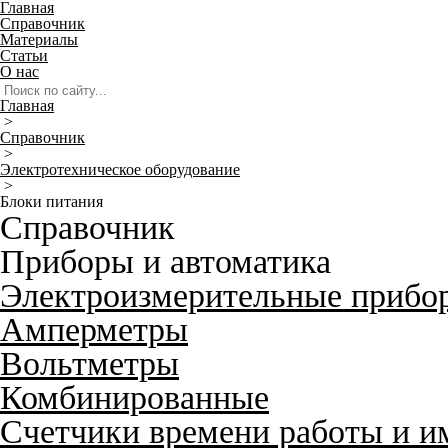
Главная
Справочник
Материалы
Статьи
О нас
Главная
>
Справочник
>
Электротехническое оборудование
>
Блоки питания
Справочник
Приборы и автоматика
Электроизмерительные прибо
Амперметры
Вольтметры
Комбинированные
Счетчики времени работы и и