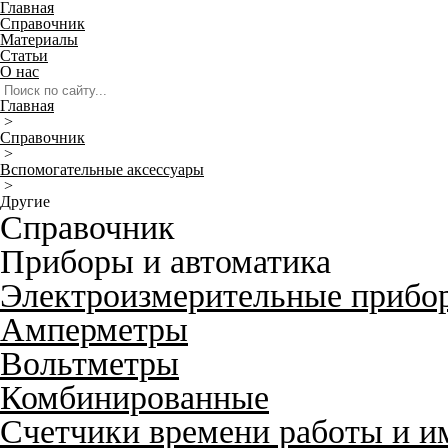
Главная
Справочник
Материалы
Статьи
О нас
Главная
>
Справочник
>
Вспомогательные аксессуары
>
Другие
Справочник
Приборы и автоматика
Электроизмерительные прибо
Амперметры
Вольтметры
Комбинированные
Счетчики времени работы и и