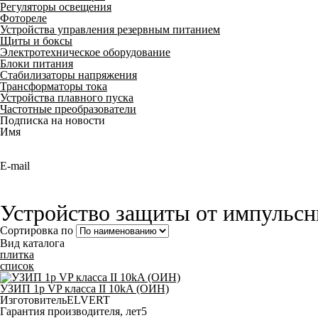
Регуляторы освещения
Фотореле
Устройства управления резервным питанием
Щиты и боксы
Электротехническое оборудование
Блоки питания
Стабилизаторы напряжения
Трансформаторы тока
Устройства плавного пуска
Частотные преобразователи
Подписка на новости
Имя
E-mail
Устройство защиты от импульс
Сортировка по
Вид каталога
плитка
список
УЗИП 1p VP класса II 10kA (ОИН)
Изготовитель
ELVERT
Гарантия производителя, лет
5