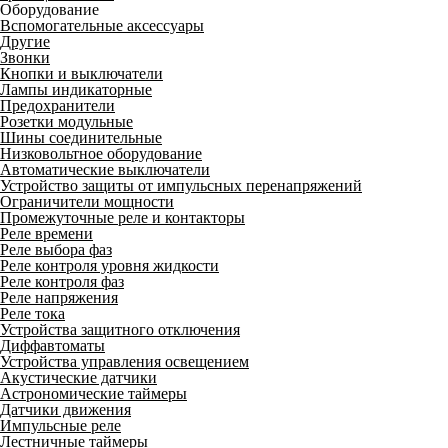
Оборудование
Вспомогательные аксессуары
Другие
Звонки
Кнопки и выключатели
Лампы индикаторные
Предохранители
Розетки модульные
Шины соединительные
Низковольтное оборудование
Автоматические выключатели
Устройство защиты от импульсных перенапряжений
Ограничители мощности
Промежуточные реле и контакторы
Реле времени
Реле выбора фаз
Реле контроля уровня жидкости
Реле контроля фаз
Реле напряжения
Реле тока
Устройства защитного отключения
Диффавтоматы
Устройства управления освещением
Акустические датчики
Астрономические таймеры
Датчики движения
Импульсные реле
Лестничные таймеры