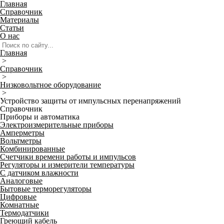
Главная
Справочник
Материалы
Статьи
О нас
Главная
>
Справочник
>
Низковольтное оборудование
>
Устройство защиты от импульсных перенапряжений
Справочник
Приборы и автоматика
Электроизмерительные приборы
Амперметры
Вольтметры
Комбинированные
Счетчики времени работы и импульсов
Регуляторы и измерители температуры
С датчиком влажности
Аналоговые
Бытовые терморегуляторы
Цифровые
Комнатные
Термодатчики
Греющий кабель