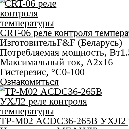
CRT-06 реле контроля темпер
Изготовитель
F&F (Беларусь)
Потребляемая мощность, Вт
1.
Максимальный ток, A
2х16
Гистерезис, °С
0-100
Ознакомиться
ТР-М02 ACDC36-265В УХЛ2 р