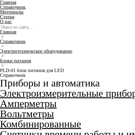
Главная
Справочник
Материалы
Статьи
О нас
Главная
>
Справочник
>
Электротехническое оборудование
>
Блоки питания
>
PLD-01 блок питания для LED
Справочник
Приборы и автоматика
Электроизмерительные прибо
Амперметры
Вольтметры
Комбинированные
Счетчики времени работы и и