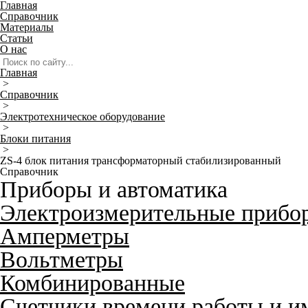
Главная
Справочник
Материалы
Статьи
О нас
Главная
>
Справочник
>
Электротехническое оборудование
>
Блоки питания
>
ZS-4 блок питания трансформаторный стабилизированный
Справочник
Приборы и автоматика
Электроизмерительные прибо
Амперметры
Вольтметры
Комбинированные
Счетчики времени работы и и