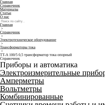
Главная
Справочник
Материалы
Статьи
О нас
Главная
>
Справочник
>
Электротехническое оборудование
>
Трансформаторы тока
>
TT-A 100/5 0,5 трансформатор тока опорный
Справочник
Приборы и автоматика
Электроизмерительные прибо
Амперметры
Вольтметры
Комбинированные
Счетчики времени работы и и