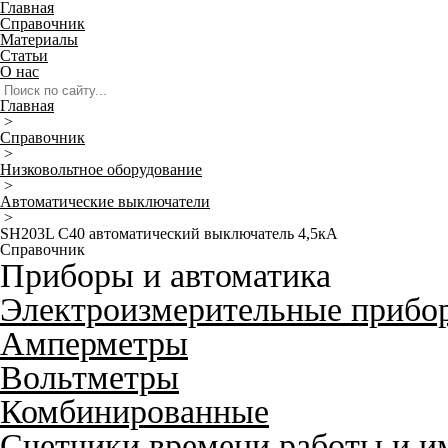
Главная
Справочник
Материалы
Статьи
О нас
Главная
>
Справочник
>
Низковольтное оборудование
>
Автоматические выключатели
>
SH203L C40 автоматический выключатель 4,5кА
Справочник
Приборы и автоматика
Электроизмерительные прибо
Амперметры
Вольтметры
Комбинированные
Счетчики времени работы и и