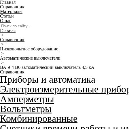
Главная
Справочник
Материалы
Статьи
О нас
Главная
>
Справочник
>
Низковольтное оборудование
>
Автоматические выключатели
>
ВА-9-4 B6 автоматический выключатель 4,5 кА
Справочник
Приборы и автоматика
Электроизмерительные прибо
Амперметры
Вольтметры
Комбинированные
Счетчики времени работы и и