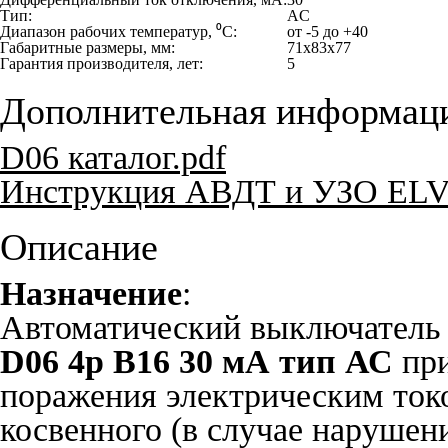
Тип:
AC
Диапазон рабочих температур, ⁰С:
от -5 до +40
Габаритные размеры, мм:
71x83x77
Гарантия производителя, лет:
5
Дополнительная информац
D06 каталог.pdf
Инструкция АВДТ и УЗО ELV
Описание
Назначение
:
Автоматический выключатель
D06 4р B16 30 мА тип АС
при
поражения электрическим токо
косвенного (в случае нарушен