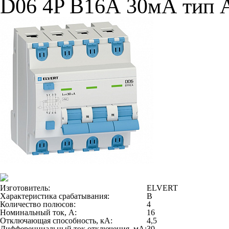
D06 4P B16А 30мА тип 
Изготовитель:
ELVERT
Характеристика срабатывания:
B
Количество полюсов:
4
Номинальный ток, А:
16
Отключающая способность, кА:
4,5
Дифференциальный ток отключения, мА:
30