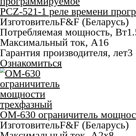
PCZ-521-1 реле времени прог
Изготовитель
F&F (Беларусь)
Потребляемая мощность, Вт
1.
Максимальный ток, A
16
Гарантия производителя, лет
3
Ознакомиться
OM-630 ограничитель мощнос
Изготовитель
F&F (Беларусь)
Максимальный ток, A
2х8