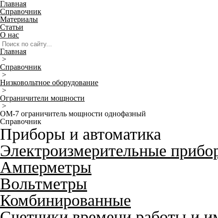
Главная
Справочник
Материалы
Статьи
О нас
Главная
>
Справочник
>
Низковольтное оборудование
>
Ограничители мощности
>
OM-7 ограничитель мощности однофазный
Справочник
Приборы и автоматика
Электроизмерительные прибо
Амперметры
Вольтметры
Комбинированные
Счетчики времени работы и и