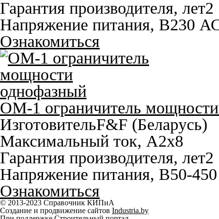
Гарантия производителя, лет
2
Напряжение питания, В
230 А
Ознакомиться
OM-1 ограничитель мощности
Изготовитель
F&F (Беларусь)
Максимальный ток, A
2х8
Гарантия производителя, лет
2
Напряжение питания, В
50-450
Ознакомиться
© 2013-2023 Справочник КИПиА
Создание и продвижение сайтов
Industria.by
При поддержке Строительный портал