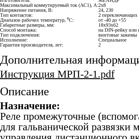
Изготовитель:
МЕАНДР
Максимальный коммутируемый ток (АС1), А:
2х8
Напряжение питания, В:
24, 230
Тип контактов:
2 переключающих
Диапазон рабочих температур, ⁰С:
от -40 до +55
Габаритные размеры, мм:
18x93x62
Способ монтажа:
на DIN-рейку или 
Тип подключения:
винтовые зажимы
Исполнение:
Специальное
Гарантия производителя, лет:
2
Дополнительная информац
Инструкция МРП-2-1.pdf
Описание
Назначение:
Реле промежуточные (вспомо
для гальванической развязки
управления дистанционного в