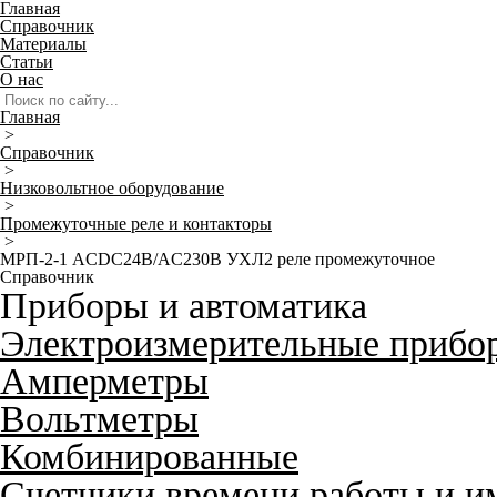
Главная
Справочник
Материалы
Статьи
О нас
Главная
>
Справочник
>
Низковольтное оборудование
>
Промежуточные реле и контакторы
>
МРП-2-1 ACDC24В/AC230В УХЛ2 реле промежуточное
Справочник
Приборы и автоматика
Электроизмерительные прибо
Амперметры
Вольтметры
Комбинированные
Счетчики времени работы и и