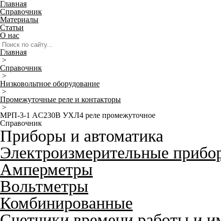
Главная
Справочник
Материалы
Статьи
О нас
Главная
>
Справочник
>
Низковольтное оборудование
>
Промежуточные реле и контакторы
>
МРП-3-1 AC230В УХЛ4 реле промежуточное
Справочник
Приборы и автоматика
Электроизмерительные прибо
Амперметры
Вольтметры
Комбинированные
Счетчики времени работы и и