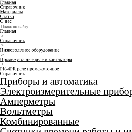
Главная
Справочник
Материалы
Статьи
О нас
Главная
>
Справочник
>
Низковольтное оборудование
>
Промежуточные реле и контакторы
>
PK-4PR реле промежуточное
Справочник
Приборы и автоматика
Электроизмерительные прибо
Амперметры
Вольтметры
Комбинированные
Счетчики времени работы и и