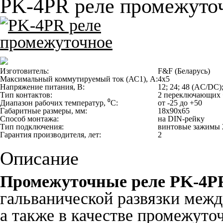
PK-4PR реле промежуто
Изготовитель:
F&F (Беларусь)
Максимальный коммутируемый ток (АС1), А:
4х5
Напряжение питания, В:
12; 24; 48 (AC/DC);
Тип контактов:
2 переключающих 
Диапазон рабочих температур, ⁰С:
от -25 до +50
Габаритные размеры, мм:
18х90х65
Способ монтажа:
на DIN-рейку
Тип подключения:
винтовые зажимы 
Гарантия производителя, лет:
2
Описание
Промежуточные реле PK-4
гальванической развязки меж
а также в качестве промежуто