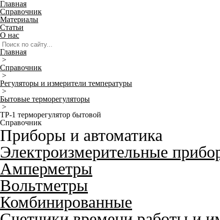
Главная
Справочник
Материалы
Статьи
О нас
Главная
>
Справочник
>
Регуляторы и измерители температуры
>
Бытовые терморегуляторы
>
ТР-1 терморегулятор бытовой
Справочник
Приборы и автоматика
Электроизмерительные прибо
Амперметры
Вольтметры
Комбинированные
Счетчики времени работы и и