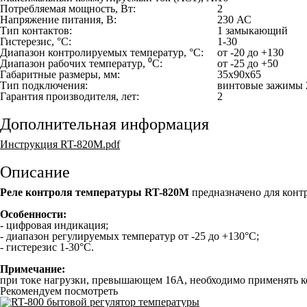
Потребляемая мощность, Вт:
2
Напряжение питания, В:
230 АС
Тип контактов:
1 замыкающий
Гистерезис, °С:
1-30
Диапазон контролируемых температур, °С:
от -20 до +130
Диапазон рабочих температур, ⁰С:
от -25 до +50
Габаритные размеры, мм:
35х90х65
Тип подключения:
винтовые зажимы 
Гарантия производителя, лет:
2
Дополнительная информация
Инструкция RT-820M.pdf
Описание
Реле контроля температуры RT-820M
предназначено для конт
Особенности:
- цифровая индикация;
- диапазон регулируемых температур от -25 до +130°С;
- гистерезис 1-30°С.
Примечание:
при токе нагрузки, превышающем 16А, необходимо применять к
Рекомендуем посмотреть