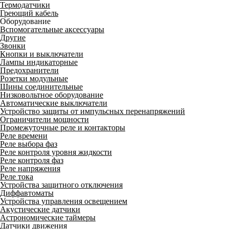
Термодатчики
Греющий кабель
Оборудование
Вспомогательные аксессуары
Другие
Звонки
Кнопки и выключатели
Лампы индикаторные
Предохранители
Розетки модульные
Шины соединительные
Низковольтное оборудование
Автоматические выключатели
Устройство защиты от импульсных перенапряжений
Ограничители мощности
Промежуточные реле и контакторы
Реле времени
Реле выбора фаз
Реле контроля уровня жидкости
Реле контроля фаз
Реле напряжения
Реле тока
Устройства защитного отключения
Диффавтоматы
Устройства управления освещением
Акустические датчики
Астрономические таймеры
Датчики движения