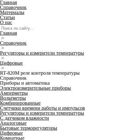
Главная
Справочник
Материалы
Статьи
О нас
Главная
>
Справочник
>
Регуляторы и измерители температуры
>
Цифровые
>
RT-820M реле контроля температуры
Справочник
Приборы и автоматика
Электроизмерительные приборы
Амперметры
Вольтметры
Комбинированные
Счетчики времени работы и импульсов
Регуляторы и измерители температуры
С датчиком влажности
Аналоговые
Бытовые терморегуляторы
Цифровые
Комнатные