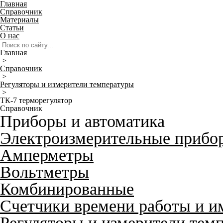
Главная
Справочник
Материалы
Статьи
О нас
Главная
>
Справочник
>
Регуляторы и измерители температуры
>
ТК-7 терморегулятор
Справочник
Приборы и автоматика
Электроизмерительные прибо
Амперметры
Вольтметры
Комбинированные
Счетчики времени работы и и
Регуляторы и измерители тем