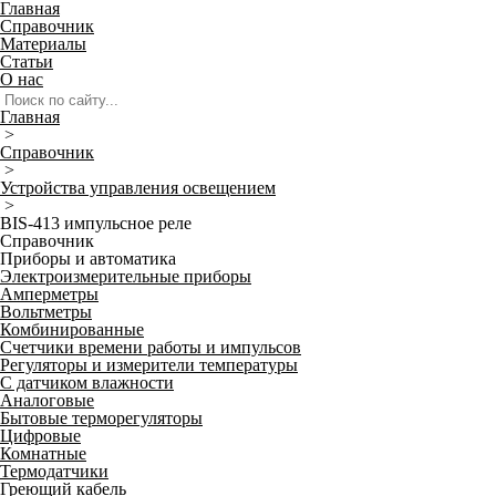
Главная
Справочник
Материалы
Статьи
О нас
Главная
>
Справочник
>
Устройства управления освещением
>
BIS-413 импульсное реле
Справочник
Приборы и автоматика
Электроизмерительные приборы
Амперметры
Вольтметры
Комбинированные
Счетчики времени работы и импульсов
Регуляторы и измерители температуры
С датчиком влажности
Аналоговые
Бытовые терморегуляторы
Цифровые
Комнатные
Термодатчики
Греющий кабель