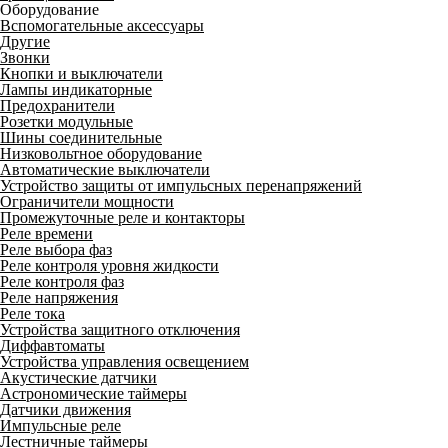
Оборудование
Вспомогательные аксессуары
Другие
Звонки
Кнопки и выключатели
Лампы индикаторные
Предохранители
Розетки модульные
Шины соединительные
Низковольтное оборудование
Автоматические выключатели
Устройство защиты от импульсных перенапряжений
Ограничители мощности
Промежуточные реле и контакторы
Реле времени
Реле выбора фаз
Реле контроля уровня жидкости
Реле контроля фаз
Реле напряжения
Реле тока
Устройства защитного отключения
Диффавтоматы
Устройства управления освещением
Акустические датчики
Астрономические таймеры
Датчики движения
Импульсные реле
Лестничные таймеры