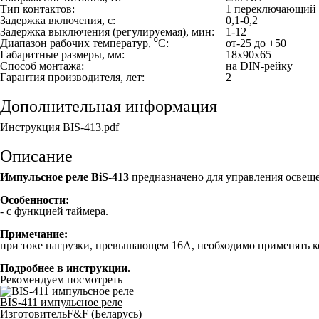
Тип контактов:
1 переключающий
Задержка включения, с:
0,1-0,2
Задержка выключения (регулируемая), мин:
1-12
Диапазон рабочих температур, ⁰С:
от-25 до +50
Габаритные размеры, мм:
18х90х65
Способ монтажа:
на DIN-рейку
Гарантия производителя, лет:
2
Дополнительная информация
Инструкция BIS-413.pdf
Описание
Импульсное реле BiS-413
предназначено для управления освещ
Особенности:
- с функцией таймера.
Примечание:
при токе нагрузки, превышающем 16А, необходимо применять к
Подробнее в инструкции.
Рекомендуем посмотреть
BIS-411 импульсное реле
Изготовитель
F&F (Беларусь)