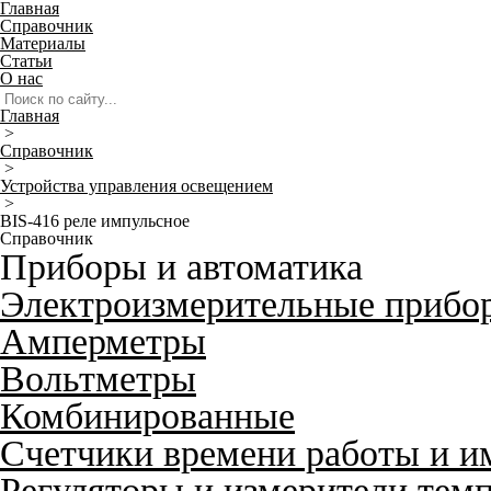
Главная
Справочник
Материалы
Статьи
О нас
Главная
>
Справочник
>
Устройства управления освещением
>
BIS-416 реле импульсное
Справочник
Приборы и автоматика
Электроизмерительные прибо
Амперметры
Вольтметры
Комбинированные
Счетчики времени работы и и
Регуляторы и измерители тем