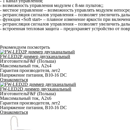
- 1 канал управления;
- возможность управления модулем с 8-ми пультов;;
- местное управление – возможность управлять модулем непоср
- ретрансляция сигналов управления – позволяет увеличить даль
- функция «Soft start» – плавное изменение яркости при включе
- ретрансляция сигналов управления – позволяет увеличить даль
- встроенная тепловая защита – предохраняет устройство от пов
Рекомендуем посмотреть
FW-LED2P диммер двухканальный
Изготовитель
F&F (Польша)
Максимальный ток, A
2x4
Гарантия производителя, лет
2
Напряжение питания, В
10-16 DC
Ознакомиться
FW-LED2D диммер двухканальный
Изготовитель
F&F (Польша)
Максимальный ток, A
2х6
Гарантия производителя, лет
2
Напряжение питания, В
10-16 DC
Ознакомиться