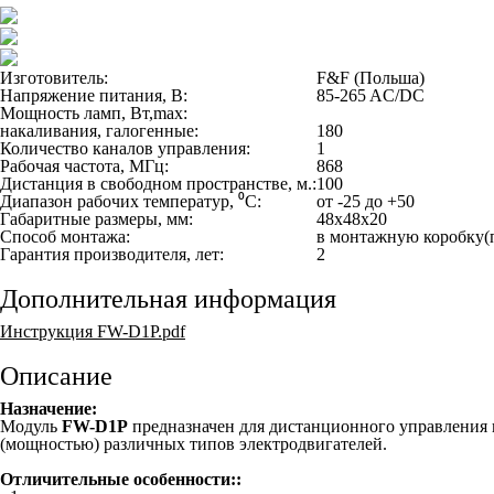
Изготовитель:
F&F (Польша)
Напряжение питания, В:
85-265 AC/DC
Мощность ламп, Вт,max:
накаливания, галогенные:
180
Количество каналов управления:
1
Рабочая частота, МГц:
868
Дистанция в свободном пространстве, м.:
100
Диапазон рабочих температур, ⁰С:
от -25 до +50
Габаритные размеры, мм:
48x48x20
Способ монтажа:
в монтажную коробку(
Гарантия производителя, лет:
2
Дополнительная информация
Инструкция FW-D1P.pdf
Описание
Назначение:
Модуль
FW-D1P
предназначен для дистанционного управления 
(мощностью) различных типов электродвигателей.
Отличительные особенности:
: