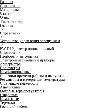
Главная
Справочник
Материалы
Статьи
О нас
Главная
>
Справочник
>
Устройства управления освещением
>
FW-D1P диммер одноканальный
Справочник
Приборы и автоматика
Электроизмерительные приборы
Амперметры
Вольтметры
Комбинированные
Счетчики времени работы и импульсов
Регуляторы и измерители температуры
С датчиком влажности
Аналоговые
Бытовые терморегуляторы
Цифровые
Комнатные
Термодатчики
Греющий кабель