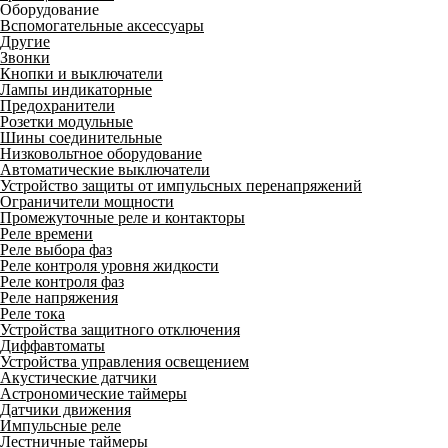
Оборудование
Вспомогательные аксессуары
Другие
Звонки
Кнопки и выключатели
Лампы индикаторные
Предохранители
Розетки модульные
Шины соединительные
Низковольтное оборудование
Автоматические выключатели
Устройство защиты от импульсных перенапряжений
Ограничители мощности
Промежуточные реле и контакторы
Реле времени
Реле выбора фаз
Реле контроля уровня жидкости
Реле контроля фаз
Реле напряжения
Реле тока
Устройства защитного отключения
Диффавтоматы
Устройства управления освещением
Акустические датчики
Астрономические таймеры
Датчики движения
Импульсные реле
Лестничные таймеры