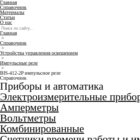
Главная
Справочник
Материалы
Статьи
О нас
Главная
>
Справочник
>
Устройства управления освещением
>
Импульсные реле
>
BIS-412-2P импульсное реле
Справочник
Приборы и автоматика
Электроизмерительные прибо
Амперметры
Вольтметры
Комбинированные
Счетчики времени работы и и