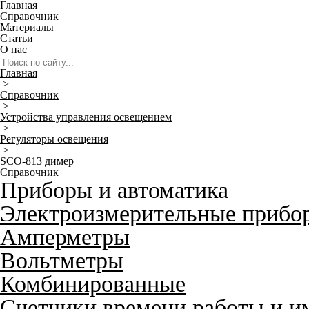
Главная
Справочник
Материалы
Статьи
О нас
Главная
>
Справочник
>
Устройства управления освещением
>
Регуляторы освещения
>
SCO-813 димер
Справочник
Приборы и автоматика
Электроизмерительные прибо
Амперметры
Вольтметры
Комбинированные
Счетчики времени работы и и