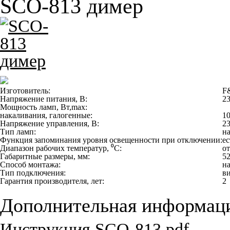
SCO-813 димер
Изготовитель:
F&
Напряжение питания, В:
2
Мощность ламп, Вт,max:
накаливания, галогенные:
1
Напряжение управления, В:
2
Тип ламп:
н
Функция запоминания уровня освещенности при отключении:
ес
Диапазон рабочих температур, ⁰С:
от
Габаритные размеры, мм:
5
Способ монтажа:
н
Тип подключения:
в
Гарантия производителя, лет:
2
Дополнительная информац
Инструкция SCO-813.pdf