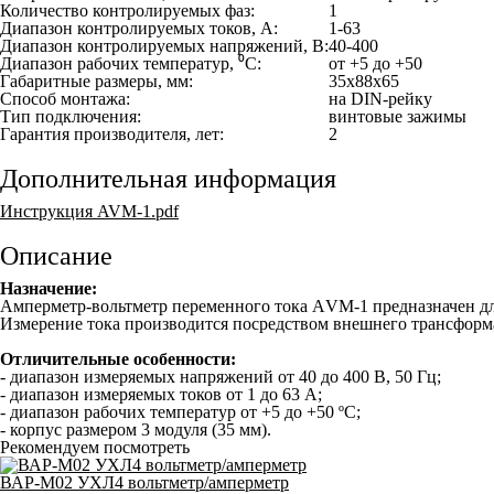
Количество контролируемых фаз:
1
Диапазон контролируемых токов, А:
1-63
Диапазон контролируемых напряжений, В:
40-400
Диапазон рабочих температур, ⁰С:
от +5 до +50
Габаритные размеры, мм:
35x88x65
Способ монтажа:
на DIN-рейку
Тип подключения:
винтовые зажимы
Гарантия производителя, лет:
2
Дополнительная информация
Инструкция AVM-1.pdf
Описание
Назначение:
Амперметр-вольтметр переменного тока АVМ-1 предназначен дл
Измерение тока производится посредством внешнего трансформат
Отличительные особенности:
- диапазон измеряемых напряжений от 40 до 400 В, 50 Гц;
- диапазон измеряемых токов от 1 до 63 А;
- диапазон рабочих температур от +5 до +50 ºС;
- корпус размером 3 модуля (35 мм).
Рекомендуем посмотреть
ВАР-М02 УХЛ4 вольтметр/амперметр