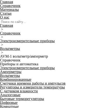
Главная
Справочник
Материалы
Статьи
О нас
Главная
>
Справочник
>
Электроизмерительные приборы
>
Вольтметры
>
AVM-1 вольтметр/амперметр
Справочник
Приборы и автоматика
Электроизмерительные приборы
Амперметры
Вольтметры
Комбинированные
Счетчики времени работы и импульсов
Регуляторы и измерители температуры
С датчиком влажности
Аналоговые
Бытовые терморегуляторы
Цифровые
Комнатные