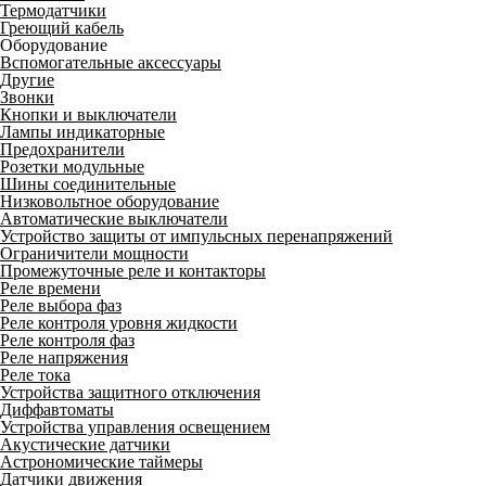
Термодатчики
Греющий кабель
Оборудование
Вспомогательные аксессуары
Другие
Звонки
Кнопки и выключатели
Лампы индикаторные
Предохранители
Розетки модульные
Шины соединительные
Низковольтное оборудование
Автоматические выключатели
Устройство защиты от импульсных перенапряжений
Ограничители мощности
Промежуточные реле и контакторы
Реле времени
Реле выбора фаз
Реле контроля уровня жидкости
Реле контроля фаз
Реле напряжения
Реле тока
Устройства защитного отключения
Диффавтоматы
Устройства управления освещением
Акустические датчики
Астрономические таймеры
Датчики движения