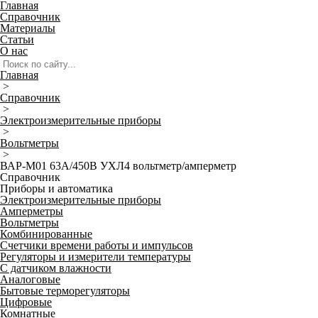
Главная
Справочник
Материалы
Статьи
О нас
Главная
>
Справочник
>
Электроизмерительные приборы
>
Вольтметры
>
ВАР-М01 63А/450В УХЛ4 вольтметр/амперметр
Справочник
Приборы и автоматика
Электроизмерительные приборы
Амперметры
Вольтметры
Комбинированные
Счетчики времени работы и импульсов
Регуляторы и измерители температуры
С датчиком влажности
Аналоговые
Бытовые терморегуляторы
Цифровые
Комнатные