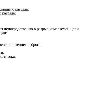
ладшего разряда;
 разряда;
ся непосредственно в разрыв измеряемой цепи.
ции:
мента последнего сброса;
ти.
я и тока.