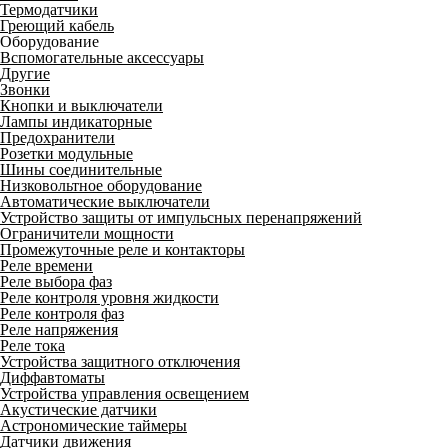
Термодатчики
Греющий кабель
Оборудование
Вспомогательные аксессуары
Другие
Звонки
Кнопки и выключатели
Лампы индикаторные
Предохранители
Розетки модульные
Шины соединительные
Низковольтное оборудование
Автоматические выключатели
Устройство защиты от импульсных перенапряжений
Ограничители мощности
Промежуточные реле и контакторы
Реле времени
Реле выбора фаз
Реле контроля уровня жидкости
Реле контроля фаз
Реле напряжения
Реле тока
Устройства защитного отключения
Диффавтоматы
Устройства управления освещением
Акустические датчики
Астрономические таймеры
Датчики движения