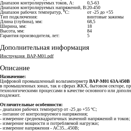
Диапазон контролируемых токов, А:
0,5-63
Диапазон контролируемых напряжений, В:
20-450
Диапазон рабочих температур, ⁰С:
от -25 до +55
Тип подключения:
винтовые зажимы
Длина (глубина), мм:
68,5
Ширина, мм:
18
Высота, мм:
84
Гарантия производителя, лет:
5
Дополнительная информация
Инструкция_ВАР-М01.pdf
Описание
Назначение:
Цифровой промышленный вольтамперметр
ВАР-М01 63А/450В
в промышленных зонах, так и сферах ЖКХ, бытовом секторе, пр
технологическими процессами в качестве основного или дополн
подлежит.
Отличительные особенности:
- диапазон рабочих температур от -25 до +55 ºС;
- питание от контролируемого напряжения;
- измерение среднеквадратичных значений напряжений и токов;
- измерение мощности и потребляемой нагрузки;
- измерение напряжения - АС35...450В;