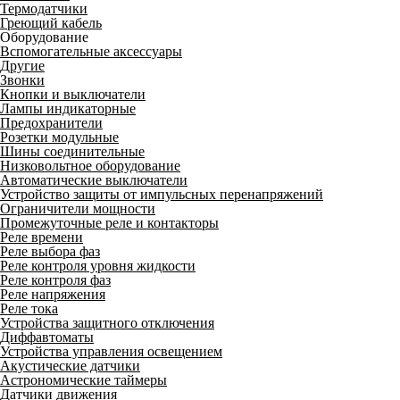
Термодатчики
Греющий кабель
Оборудование
Вспомогательные аксессуары
Другие
Звонки
Кнопки и выключатели
Лампы индикаторные
Предохранители
Розетки модульные
Шины соединительные
Низковольтное оборудование
Автоматические выключатели
Устройство защиты от импульсных перенапряжений
Ограничители мощности
Промежуточные реле и контакторы
Реле времени
Реле выбора фаз
Реле контроля уровня жидкости
Реле контроля фаз
Реле напряжения
Реле тока
Устройства защитного отключения
Диффавтоматы
Устройства управления освещением
Акустические датчики
Астрономические таймеры
Датчики движения