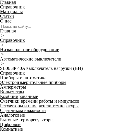
Главная
Справочник
Материалы
Статьи
О нас
Главная
>
Справочник
>
Низковольтное оборудование
>
Автоматические выключатели
>
SL06 3P 40A выключатель нагрузки (ВН)
Справочник
Приборы и автоматика
Электроизмерительные приборы
Амперметры
Вольтметры
Комбинированные
Счетчики времени работы и импульсов
Регуляторы и измерители температуры
С датчиком влажности
Аналоговые
Бытовые терморегуляторы
Цифровые
Комнатные