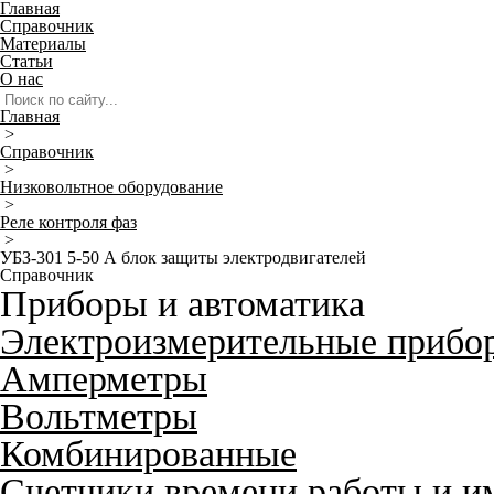
Главная
Справочник
Материалы
Статьи
О нас
Главная
>
Справочник
>
Низковольтное оборудование
>
Реле контроля фаз
>
УБЗ-301 5-50 А блок защиты электродвигателей
Справочник
Приборы и автоматика
Электроизмерительные прибо
Амперметры
Вольтметры
Комбинированные
Счетчики времени работы и и