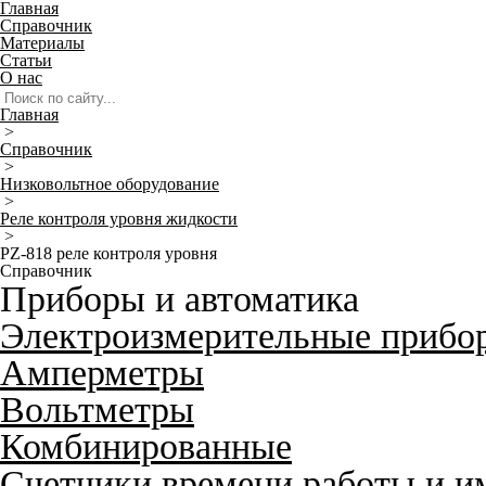
Главная
Справочник
Материалы
Статьи
О нас
Главная
>
Справочник
>
Низковольтное оборудование
>
Реле контроля уровня жидкости
>
PZ-818 реле контроля уровня
Справочник
Приборы и автоматика
Электроизмерительные прибо
Амперметры
Вольтметры
Комбинированные
Счетчики времени работы и и