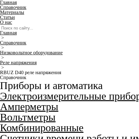
Главная
Справочник
Материалы
Статьи
О нас
Главная
>
Справочник
>
Низковольтное оборудование
>
Реле напряжения
>
RBUZ D40 реле напряжения
Справочник
Приборы и автоматика
Электроизмерительные прибо
Амперметры
Вольтметры
Комбинированные
Счетчики времени работы и и