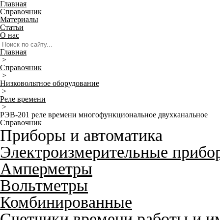
Главная
Справочник
Материалы
Статьи
О нас
Главная
>
Справочник
>
Низковольтное оборудование
>
Реле времени
>
РЭВ-201 реле времени многофункциональное двухканальное
Справочник
Приборы и автоматика
Электроизмерительные прибо
Амперметры
Вольтметры
Комбинированные
Счетчики времени работы и и