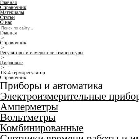
Главная
Справочник
Материалы
Статьи
О нас
Главная
>
Справочник
>
Регуляторы и измерители температуры
>
Цифровые
>
ТК-4 терморегулятор
Справочник
Приборы и автоматика
Электроизмерительные прибо
Амперметры
Вольтметры
Комбинированные
Счетчики времени работы и и