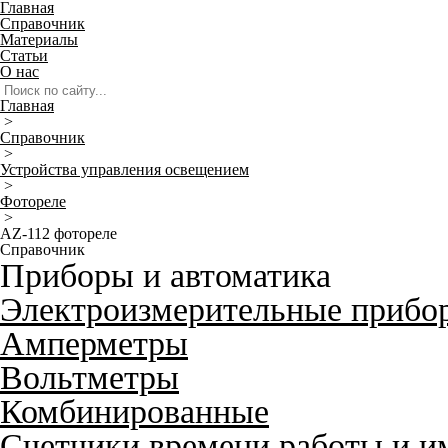
Главная
Справочник
Материалы
Статьи
О нас
Главная
>
Справочник
>
Устройства управления освещением
>
Фотореле
>
AZ-112 фотореле
Справочник
Приборы и автоматика
Электроизмерительные прибо
Амперметры
Вольтметры
Комбинированные
Счетчики времени работы и и