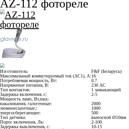
AZ-112 фотореле
Изготовитель:
F&F (Беларусь)
Максимальный коммутируемый ток (АС1), А:
16
Потребляемая мощность, Вт:
0.7
Напряжение питания, В:
230 АС
Тип контактов:
1 замыкающий
Задержка включения, с:
2-5
Мощность ламп, Вт,max:
накаливания, галогенные:
2000
люминесцентные,:
1000
энергосберегающие:
500
Тип датчика:
выносной Ø10мм
Порог включения, Лк:
2-100
Задержка выключения, с:
10-15